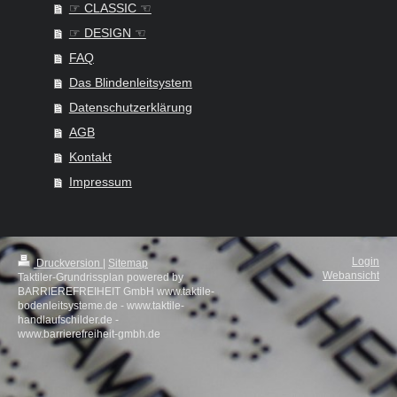
☞ CLASSIC ☜
☞ DESIGN ☜
FAQ
Das Blindenleitsystem
Datenschutzerklärung
AGB
Kontakt
Impressum
Login
Druckversion
|
Sitemap
Webansicht
Taktiler-Grundrissplan powered by
BARRIEREFREIHEIT GmbH www.taktile-
bodenleitsysteme.de - www.taktile-
handlaufschilder.de -
www.barrierefreiheit-gmbh.de